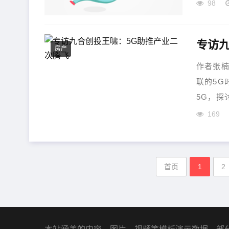
98
专访九
房产
作者张楠
联的5G
5G，探
169
首页
1
2