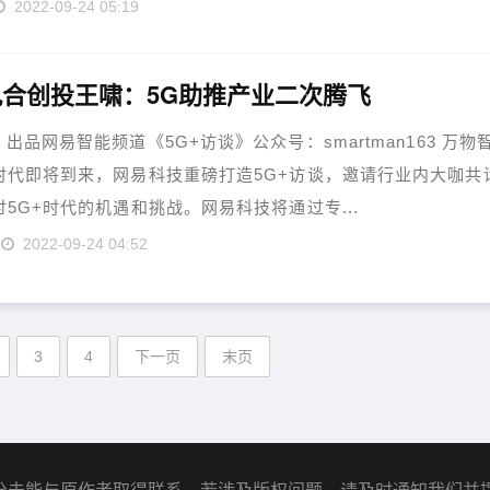
2022-09-24 05:19
合创投王啸：5G助推产业二次腾飞
 出品网易智能频道《5G+访谈》公众号：smartman163 万物
时代即将到来，网易科技重磅打造5G+访谈，邀请行业内大咖共
讨5G+时代的机遇和挑战。网易科技将通过专...
2022-09-24 04:52
3
4
下一页
末页