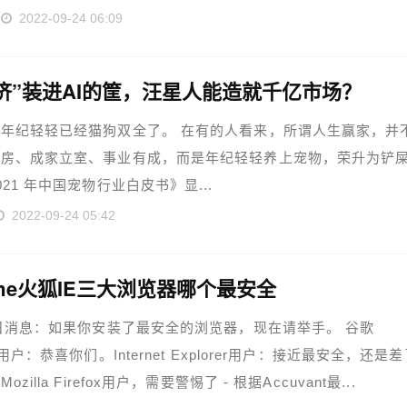
2022-09-24 06:09
济”装进AI的筐，汪星人能造就千亿市场？
年纪轻轻已经猫狗双全了。 在有的人看来，所谓人生赢家，并
有房、成家立室、事业有成，而是年纪轻轻养上宠物，荣升为铲
021 年中国宠物行业白皮书》显...
2022-09-24 05:42
ome火狐IE三大浏览器哪个最安全
2日消息：如果你安装了最安全的浏览器，现在请举手。 谷歌
e用户：恭喜你们。Internet Explorer用户：接近最安全，还是
zilla Firefox用户，需要警惕了 - 根据Accuvant最...