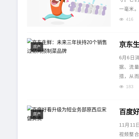
一毫米。现
416
京东生
房产
6月6日
据、流量
措，从而
183
百度
房产
11月1
视频整