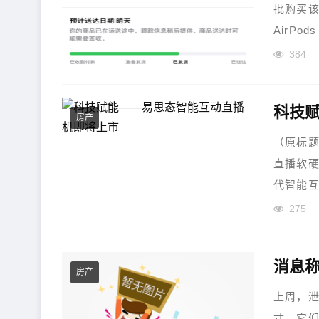
批购买该
AirPo
384
科技
房产
（原标题
直播软
代智能互
275
消息称
房产
上周，泄密
寸。它们