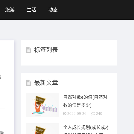
旅游
生活
动态
标签列表
照
最新文章
自然对数e的值(自然对
数的值是多少)
2022-09-26
240
个人成长规划(成长成才
日活