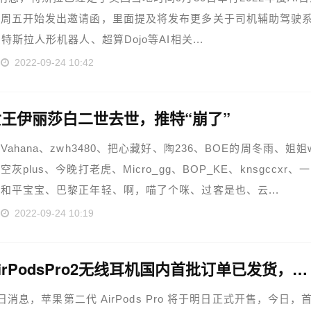
从周五开始发出邀请函，里面提及将发布更多关于司机辅助驾驶
特斯拉人形机器人、超算Dojo等AI相关...
2022-09-24 10:42
王伊丽莎白二世去世，推特“崩了”
Vahana、zwh3480、把心藏好、陶236、BOE的周冬雨、姐姐
灰plus、今晚打老虎、Micro_gg、BOP_KE、knsgccxr、
和平宝宝、巴黎正年轻、啊，喵了个咪、过客是也、云...
2022-09-24 10:19
苹果AirPodsPro2无线耳机国内首批订单已发货，明日开售
2 日消息，苹果第二代 AirPods Pro 将于明日正式开售，今日，