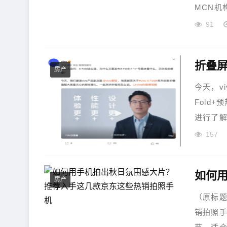
MCN机
91
折叠屏
房产
今天，v
Fold
进行了解
157
房产
（原标
销拍照手