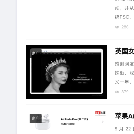
动，并
统FSD、
286
英国女
房产
感谢网友
妹砸、深空
又一年、
379
房产
9 月 2