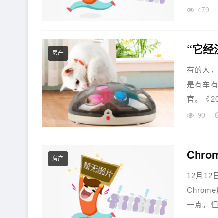
479
“它经
房产
有的人，
是有车
官。《2
90
Chr
房产
12月1
Chrom
一点。但Mo