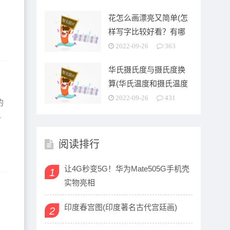
花怎么画漂亮又简单(怎
样写字比较好看？有哪
些技巧)
2022-09-26
363
华氏摄氏度与摄氏度换
算(华氏温度和摄氏温度
之间是怎么换算的啊)
2022-09-26
431
的
一
阅读排行
让4G秒变5G！华为Mate505G手机壳
1
实物亮相
印度春宫图(印度著名古代宫廷画)
2
之