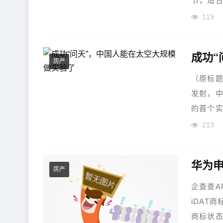
节，适合
119
成功“
房产
（原标题
发射，中
的首个实
213
华为申
房产
企查查A
iDAT
商标状态