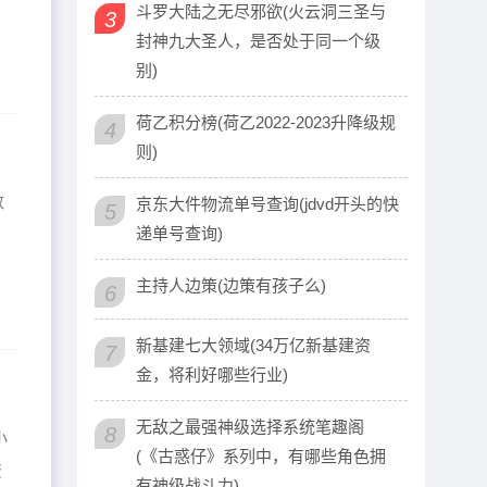
斗罗大陆之无尽邪欲(火云洞三圣与
3
封神九大圣人，是否处于同一个级
别)
荷乙积分榜(荷乙2022-2023升降级规
4
则)
数
京东大件物流单号查询(jdvd开头的快
5
递单号查询)
主持人边策(边策有孩子么)
6
新基建七大领域(34万亿新基建资
7
金，将利好哪些行业)
无敌之最强神级选择系统笔趣阁
8
小
(《古惑仔》系列中，有哪些角色拥
资
有神级战斗力)