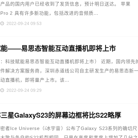
产品的国内用户已经收到了发货信息，预计明日送达。 苹果
ds Pro 2 具有许多新功能，包括改进的音频质...
2022-09-24 09:53
赋能——易思态智能互动直播机即将上市
：科技赋能易思态智能互动直播机即将上市） 近期，国内领先
硬件解决方案服务商，深圳赤道线公司自主研发生产的易思态新
动直播机，即将量产上市。该...
2022-09-24 09:29
三星GalaxyS23的屏幕边框将比S22略厚
者Ice Universe（i冰宇宙）公布了Galaxy S23系列的确切尺
大致与各自的S22机型相同，只是在高度和宽度上增加了几分