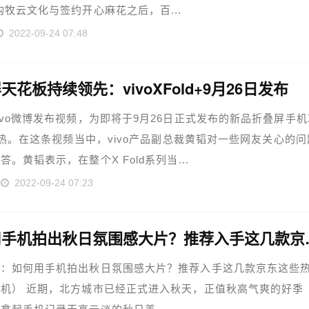
构牧云文化与签约开心麻花之后，百...
2022-09-24 07:48
天花板持续领先：vivoXFold+9月26日发布
ivo微博发布视频，为即将于9月26日正式发布的新品折叠屏手机
+预热。在这条视频当中，vivo产品副总裁黄韬对一些网友关心的问
答。黄韬表示，在整个X Fold系列当...
2022-09-24 07:23
如何用手机拍出秋
题：如何用手机拍出秋日氛围感大片？推荐入手这几款京东这些
机） 近期，北方城市已经正式进入秋天，正值秋高气爽的好季