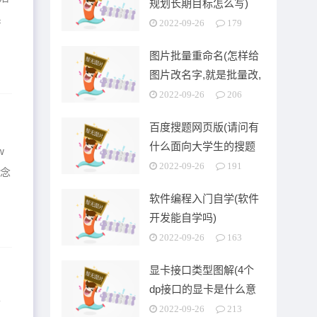
规划长期目标怎么写)
系
2022-09-26
179
图片批量重命名(怎样给
图片改名字,就是批量改,
可以按顺序排列的)
2022-09-26
206
百度搜题网页版(请问有
什么面向大学生的搜题
w
app)
2022-09-26
191
一念
软件编程入门自学(软件
开发能自学吗)
2022-09-26
163
显卡接口类型图解(4个
dp接口的显卡是什么意
首
思)
2022-09-26
213