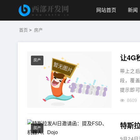
网站首页
新闻
首页
>
房产
让4G
房产
带上之后
段，覆盖
提示即可
8609
特斯拉
房产
9月24