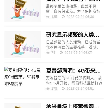
视...
最终苹果釜底抽薪，此处不保
密，自有保密处。为了保护商标
的权益，为了守护公司的利益，
135
2022-09-24 06:30
苹果，这家美国本土的全球化公
司，去了牙买加注册商标。 苹果
发布会的最大惊喜，由牙买...
研究显示频繁的人类活动让濒危兽类急剧减少
日益频繁的人类活动，已成为当
代物种消亡的主要推手。近期，
中国科学院昆明动物研究所蒋学
74
2022-09-24 06:07
龙研究员带领的兽类生态与进化
学科组，开展了人为干扰下哺乳
动物夜间行为功能多样性...
夏普邹海明：4G带来C端变革，5G将带来B端变革
万物智联的5G时代即将到来，从
今年5月开始，网易科技重磅打造
5G+访谈，邀请行业内大咖共话
179
2022-09-24 04:51
5G，探讨5G+时代的机遇和挑
战。网易科技将通过专业视角持
续为大家带来5G最前沿的报
纳米量级上探索微观世界奥秘