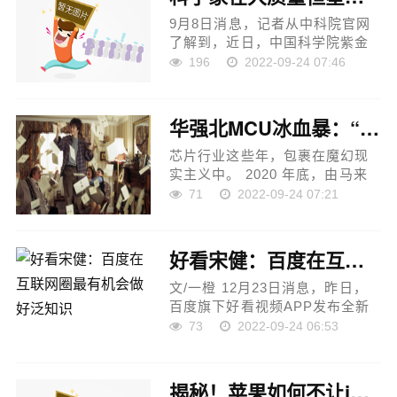
始，...
9月8日消息，记者从中科院官网
了解到，近日，中国科学院紫金
山天文台、国家天文台，以及三
196
2022-09-24 07:46
峡大学、湖南文理学院等合作，
结合FAST HI谱线数据与紫金山
天文台青海观测站13。7 m毫米...
华强北MCU冰血暴：“芯片赌徒”的狂欢、谎言与挣扎
芯片行业这些年，包裹在魔幻现
实主义中。 2020 年底，由马来
西亚晶圆厂工人罢工引发的缺芯
71
2022-09-24 07:21
潮，向全球蔓延。MCU 产能不
足、结构性缺芯，让整个行业变
了天。 有序的市场，瞬间被恐...
好看宋健：百度在互联网圈最有机会做好泛知识
文/一橙 12月23日消息，昨日，
百度旗下好看视频APP发布全新
Slogan轻松有收获。百度短视频
73
2022-09-24 06:53
生态平台总经理宋健表示，好看
视频未来将结合用户主动搜索、
知识探索带来的主动流量构建
揭秘！苹果如何不让iPhone14Pro的「灵动岛」提前泄露的？