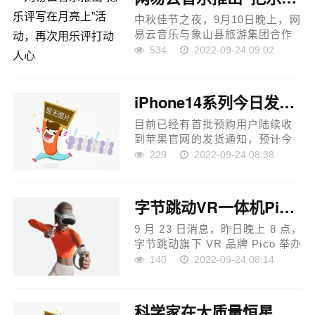
还支持...
中秋佳节之夜，9月10日晚上，网
易云音乐与象山县旅游集团合作
开启把乐评写在月亮上活动，通
534
2022-09-24 09:02
过云村星评馆线上主题活动，发
动用户集体的力量，将站内用户
共同挑选出的网易云音乐...
iPhone14系列今日发售果粉在AppleStore排起了长队
目前已经有首批预购用户陆续收
到苹果官网的发货通知，预计今
天就能拿到新机。如果是今天购
229
2022-09-24 08:38
买，选择iPhone 14预计两天就能
收到手机，选iPhone 14 Pro系列
则要等5到6周或者更长时间。
字节跳动VR一体机Pico4发布：采用4K+级别超视感屏，约2985元起
目...
9 月 23 日消息，昨日晚上 8 点，
字节跳动旗下 VR 品牌 Pico 举办
全球发布会，发布了备受关注的
140
2022-09-24 08:14
Pico 4 VR 头显，在欧洲的起售
价为 429 欧元(约 2985。84 元人
民币)，预售将于 9 月 23 日开
科学家在大质量恒星形成研究中取得进展