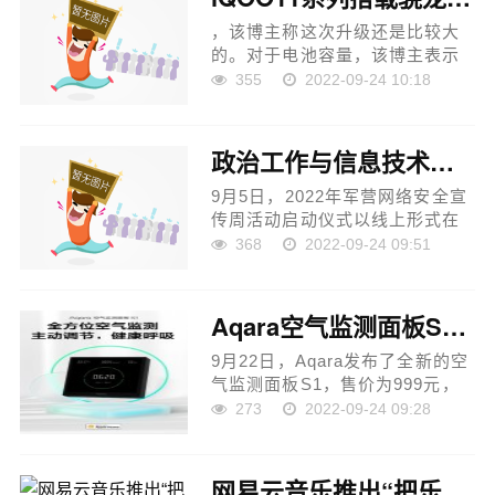
，该博主称这次升级还是比较大
的。对于电池容量，该博主表示
没有达到 5500mAh，一般只有次
355
2022-09-24 10:18
旗舰手机才会内置 5500mAh 电
池。 屏幕方面，该博主此前表
示，iQOO 11 系列新机将采用2K
政治工作与信息技术结合，织就军营“e网蓝天”
分辨...
9月5日，2022年军营网络安全宣
传周活动启动仪式以线上形式在
空降兵某部举行。 作为启动仪式
368
2022-09-24 09:51
的第一站，该部数万名官兵通过
推门听课系统、学习强军App等方
式及时收看了启动仪式的盛...
Aqara空气监测面板S1上市全屋环境健康步入主动调节新境界
9月22日，Aqara发布了全新的空
气监测面板S1，售价为999元，
目前在 Aqara Home 智能家居体
273
2022-09-24 09:28
验馆陆续开售。 Aqara 空气监测
面板S1可以全面监测室内空气，
除了温度、湿度和PM2。5以外，
网易云音乐推出“把乐评写在月亮上”活动，再次用乐评打动人心