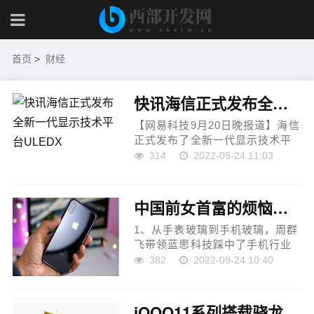
首页
>
财经
快讯海信正式发布全新一代显示技术平台ULEDX
【网易科技9月20日晚报道】海信
正式发布了全新一代显示技术平
台ULED X，并推出了基于该技术
314
2022-09-24 11:03
平台的U8H、UX等新品。 据悉，
海信U8H创新在于将调光精度从
12bits提升至16bits，实现
中国前女首富的烦恼：手握苹果订单深陷，市值已蒸发千亿
409616级智...
1、从手表玻璃到手机玻璃，周群
飞带领蓝思科技踩中了手机行业
的风口，依靠苹果订单成为明星
382
2022-09-24 10:40
企业，她也一举跃升为中国女首
富。但过于依赖苹果，也让蓝思
科技业绩频频变脸，还面...
iQOO11系列搭载骁龙8Gen2芯片，配备大底主摄+百瓦大电池