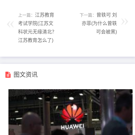
江苏教育
曾轶可 刘
上一篇：
下一篇：
考试学院(江苏文
亦菲(为什么曾轶
科状元无缘清北？
可会被黑)
江苏教育怎么了)
图文资讯